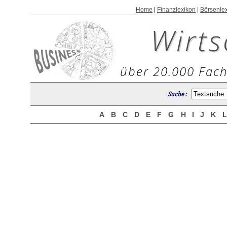
Home
|
Finanzlexikon
|
Börsenle
Wirts
über 20.000 Fach
Suche :
A
B
C
D
E
F
G
H
I
J
K