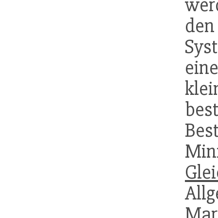
wer
den
Sy
ein
kle
bes
Bes
M
Gle
All
Mar