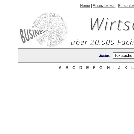
Home
|
Finanzlexikon
|
Börsenle
Wirts
über 20.000 Fach
Suche :
A
B
C
D
E
F
G
H
I
J
K