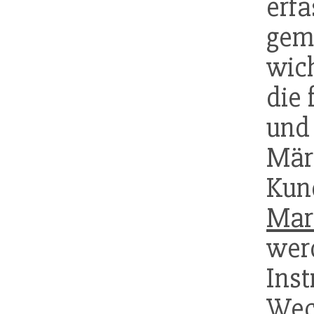
erfa
gem
wic
die 
und
Mär
Kun
Mar
wer
In
Wec