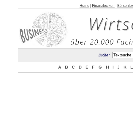
Home
|
Finanzlexikon
|
Börsenle
Wirts
über 20.000 Fach
Suche :
A
B
C
D
E
F
G
H
I
J
K