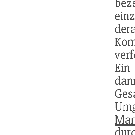
bez
ein
der
Kom
verf
Ein
da
Ges
Um
Mar
dur