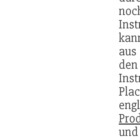
no
Ins
kan
aus
d
Ins
Pla
eng
Pro
u