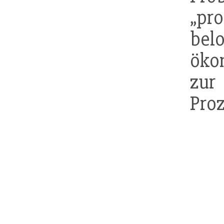
„pr
bel
öko
zu
Pro