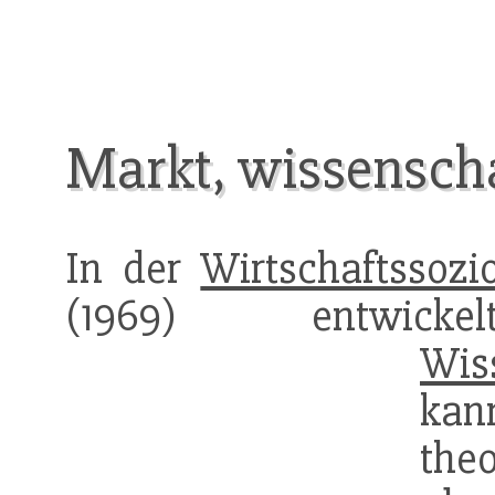
Markt, wissenscha
In der
Wirtschaftssozi
(1969) entwic
Wis
kan
the