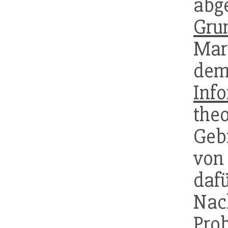
ab
Gru
Mar
dem
Inf
the
Geb
von
daf
Na
Pro