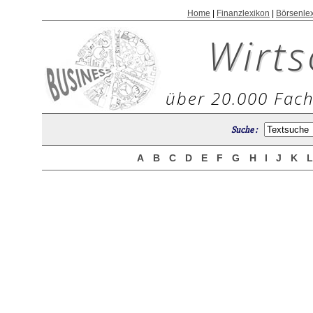
Home
|
Finanzlexikon
|
Börsenle
Wirts
über 20.000 Fach
Suche :
A
B
C
D
E
F
G
H
I
J
K