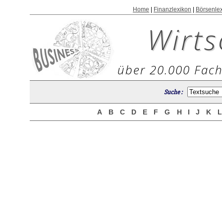
Home
|
Finanzlexikon
|
Börsenle
Wirts
über 20.000 Fach
Suche :
A
B
C
D
E
F
G
H
I
J
K