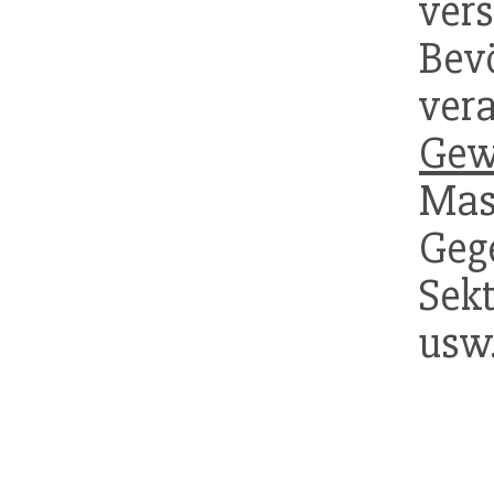
ve
Bev
vera
Gew
Mas
Gege
Se
usw