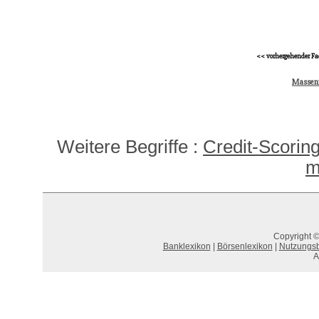
<< vorhergehender Fa
Massen
Weitere Begriffe :
Credit-Scorin
m
Copyright ©
Banklexikon
|
Börsenlexikon
|
Nutzungs
A