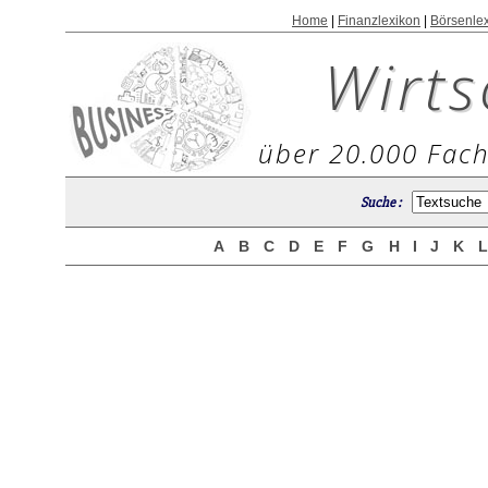
Home
|
Finanzlexikon
|
Börsenle
Wirts
über 20.000 Fach
Suche :
A
B
C
D
E
F
G
H
I
J
K