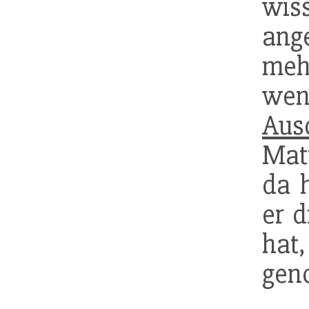
wis
ang
meh
wen
Aus
Mat
da 
er d
ha
gen