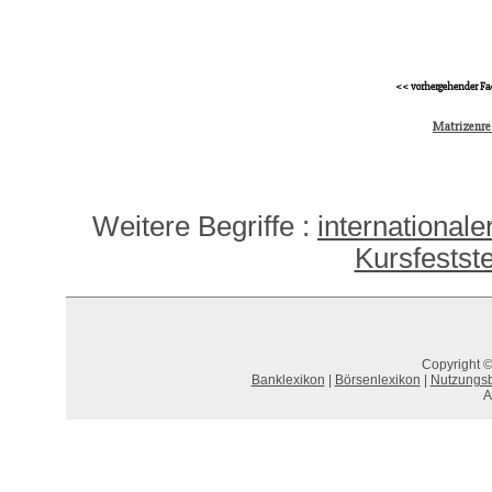
<< vorhergehender Fa
Matrizenr
Weitere Begriffe :
international
Kursfestst
Copyright ©
Banklexikon
|
Börsenlexikon
|
Nutzungs
A