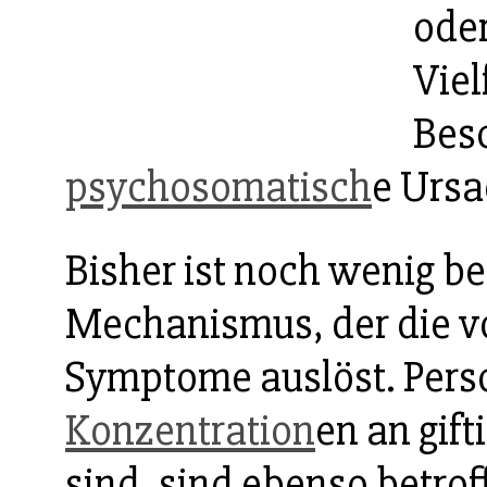
oder
Viel
Bes
psychosomatisch
e Ursa
Bisher ist noch wenig b
Mechanismus, der die vo
Symptome auslöst. Perso
Konzentration
en an gif
sind, sind ebenso betro