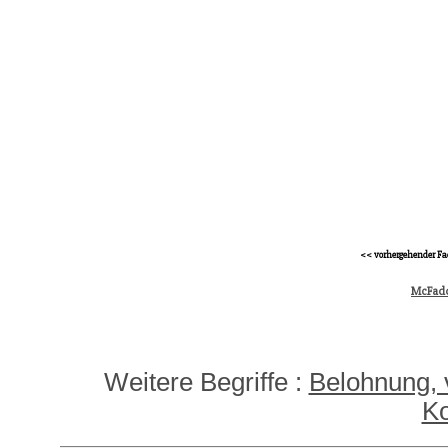
<< vorhergehender Fa
McFadd
Weitere Begriffe :
Belohnung, 
Ko