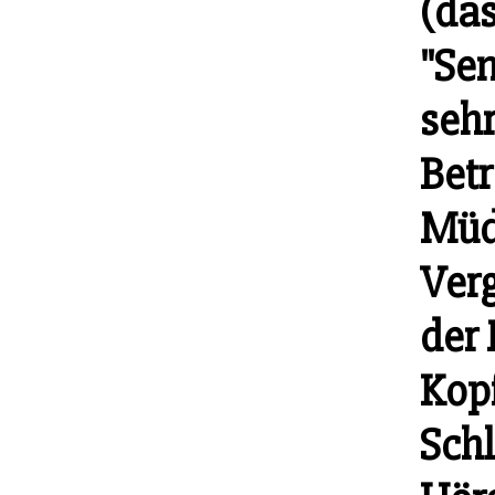
(das
"Sen
sehr
Betr
Müd
Verg
der
Kop
Schl