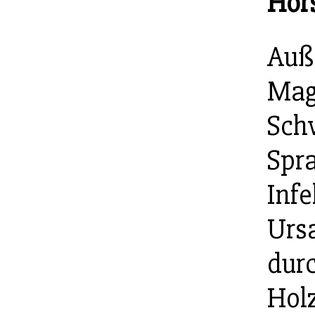
Hör
Auß
Mag
Sch
Spr
Infe
Urs
dur
Holz