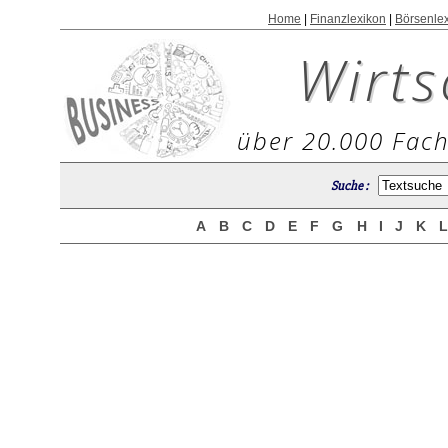
Home
|
Finanzlexikon
|
Börsenle
Wirts
über 20.000 Fach
Suche :
A
B
C
D
E
F
G
H
I
J
K