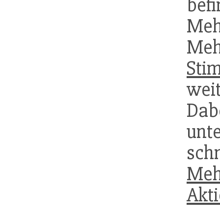
be
Meh
Meh
Sti
wei
Da
unt
sch
Meh
Akt