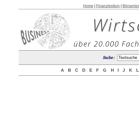
Home
|
Finanzlexikon
|
Börsenle
Wirts
über 20.000 Fach
Suche :
A
B
C
D
E
F
G
H
I
J
K