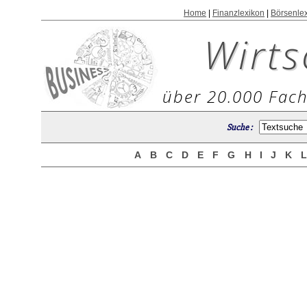
Home
|
Finanzlexikon
|
Börsenle
Wirts
über 20.000 Fach
Suche :
A
B
C
D
E
F
G
H
I
J
K