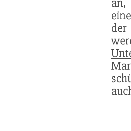
an, 
ein
der
wer
Unt
Mar
sch
auc