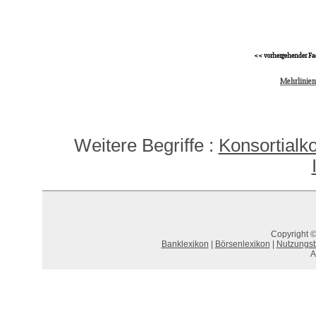
<< vorhergehender Fa
Mehrlinie
Weitere Begriffe :
Konsortialk
Copyright ©
Banklexikon
|
Börsenlexikon
|
Nutzungs
A