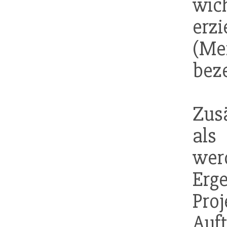
wic
er
(Mei
beze
Zus
als
wer
Er
Pr
Auf