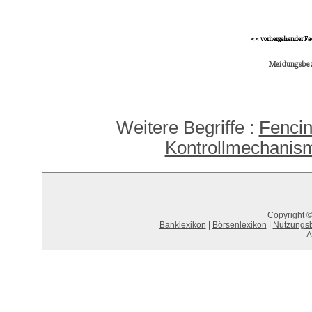
<< vorhergehender Fa
Meidungsbe
Weitere Begriffe :
Fenci
Kontrollmechanis
Copyright ©
Banklexikon
|
Börsenlexikon
|
Nutzungs
A