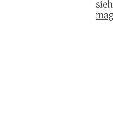
si
mag