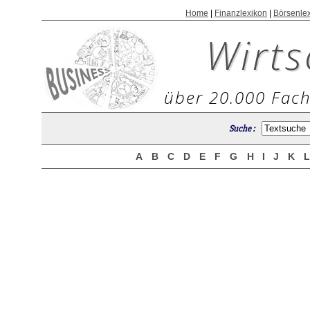
Home
|
Finanzlexikon
|
Börsenle
Wirts
über 20.000 Fach
Suche :
A
B
C
D
E
F
G
H
I
J
K