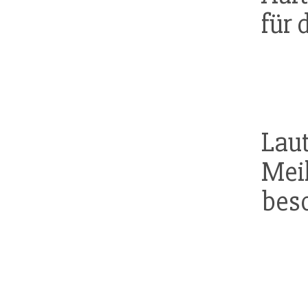
für 
La
Mei
bes