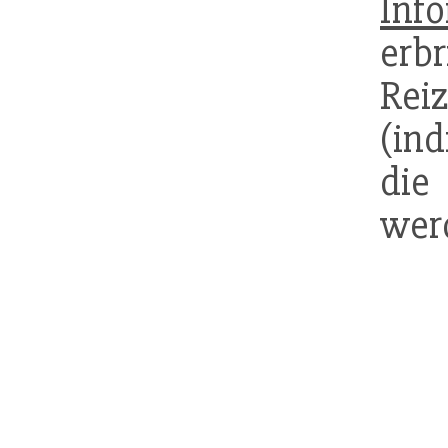
Inf
erbr
R
(in
die
wer