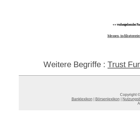
<< vorhergehender Fa
Messen, indikatororie
Weitere Begriffe :
Trust Fu
Copyright ©
Banklexikon
|
Börsenlexikon
|
Nutzungs
A