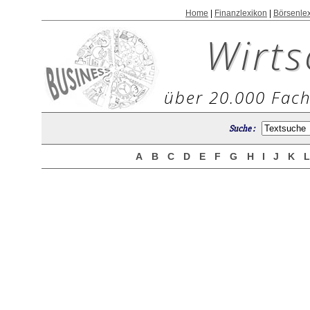
Home
|
Finanzlexikon
|
Börsenle
Wirts
über 20.000 Fach
Suche :
A
B
C
D
E
F
G
H
I
J
K