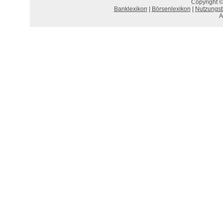
Copyright ©
Banklexikon
|
Börsenlexikon
|
Nutzungs
A