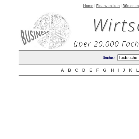
Home
|
Finanzlexikon
|
Börsenle
Wirts
über 20.000 Fach
Suche :
A
B
C
D
E
F
G
H
I
J
K