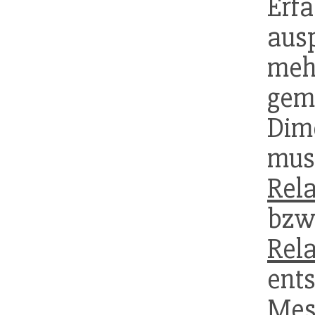
Erf
aus
meh
ge
Dim
mus
Rela
bzw
Rela
ents
Mes