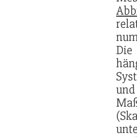
Abb
rel
nume
Die
häng
Sys
un
Ma
(Sk
unte