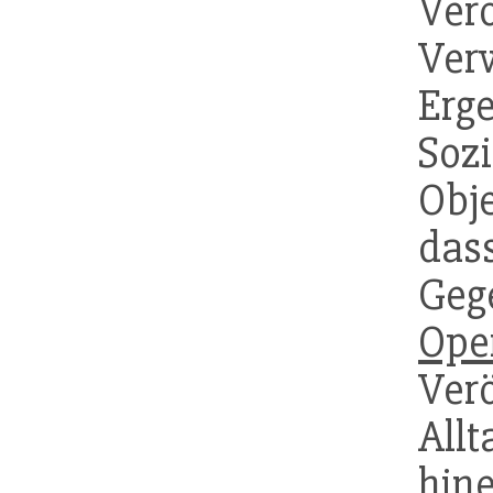
Ve
Ver
Erg
Soz
Obj
da
Geg
Oper
Ver
All
hin