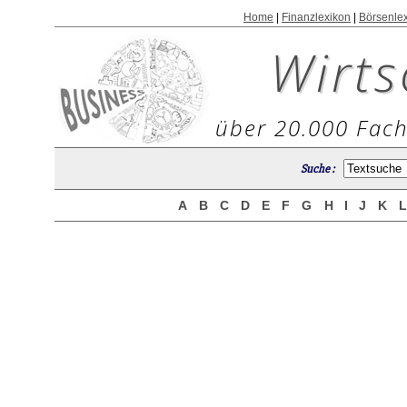
Home
|
Finanzlexikon
|
Börsenle
Wirts
über 20.000 Fach
Suche :
A
B
C
D
E
F
G
H
I
J
K