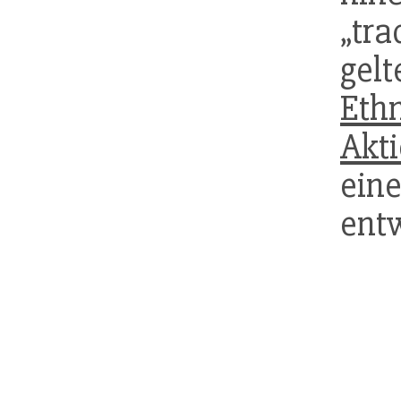
„tr
ge
Eth
Akt
eine
ent