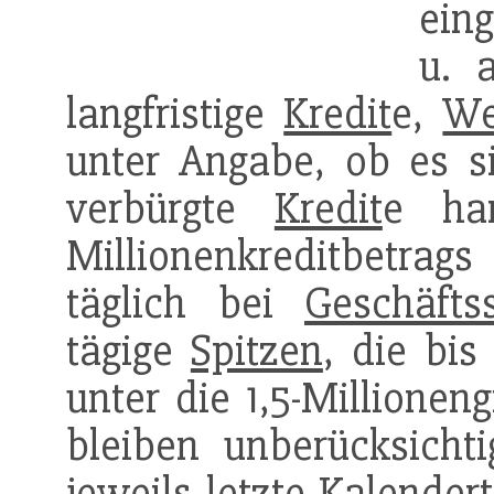
eing
u. a
langfristige
Kredit
e,
We
unter Angabe, ob es si
verbürgte
Kredit
e ha
Millionenkreditbetrags
täglich bei
Geschäfts
tägige
Spitzen
, die bi
unter die 1,5-Millionen
bleiben unberücksichti
jeweils letzte Kalender