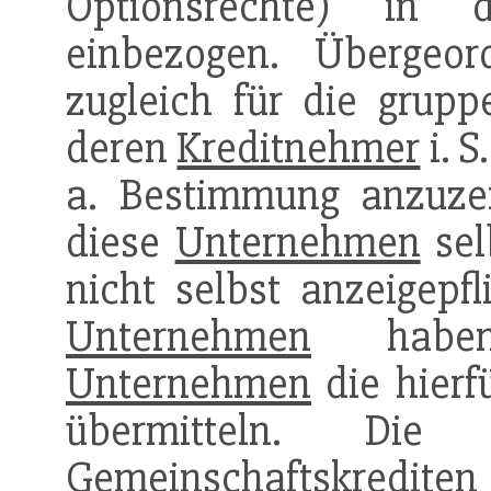
Optionsrechte) in
einbezogen. Übergeo
zugleich für die grup
deren
Kreditnehmer
i. 
a. Bestimmung anzuzeig
diese
Unternehmen
sel
nicht selbst anzeigepf
Unternehmen
haben 
Unternehmen
die hierf
übermitteln. Die 
Gemeinschaftskrediten 