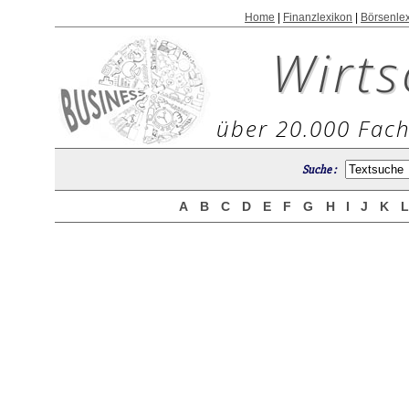
Home
|
Finanzlexikon
|
Börsenle
Wirts
über 20.000 Fach
Suche :
A
B
C
D
E
F
G
H
I
J
K