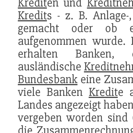
Kredit
en und
Kreditne
Kredit
s - z. B. Anlage-
gemacht oder ob e
aufgenommen wurde. N
erhalten Banken
ausländische
Kreditne
Bundesbank
eine Zusam
viele Banken
Kredit
e 
Landes angezeigt habe
vergeben worden sind 
die Zusammenrechnung 