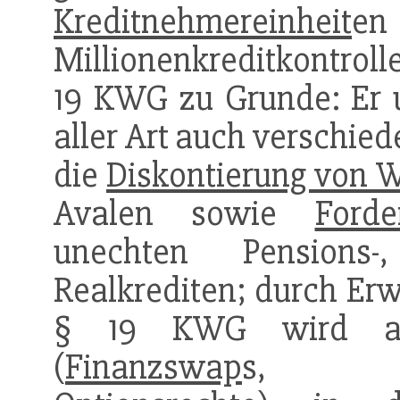
Kreditnehmereinheit
en
Millionenkreditkontroll
19 KWG zu Grunde: Er 
aller Art auch verschie
die
Diskontierung von 
Avalen sowie
Forde
unechten Pensions-
Realkrediten; durch Er
§ 19 KWG wird auc
(
Finanzswap
s, Fin