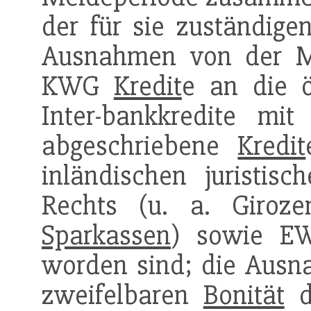
der für sie zuständige
Ausnahmen von der Me
KWG
Kredit
e an die ö
Inter-bankkredite mi
abgeschriebene
Kredit
inländischen juristisc
Rechts (u. a. Giroze
Sparkassen
) sowie E
worden sind; die Ausn
zweifelbaren
Bonität
d