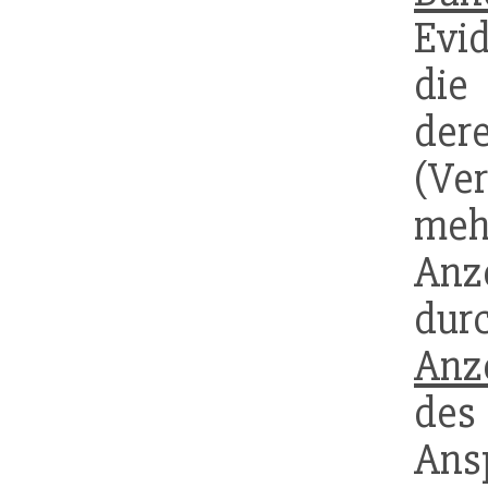
Evi
di
d
(Ver
meh
Anze
dur
Anz
des
Ans