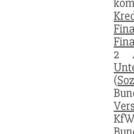
ko
Kred
Fina
Fin
2 
Unt
(
Soz
Bun
Ver
KfW
Bun