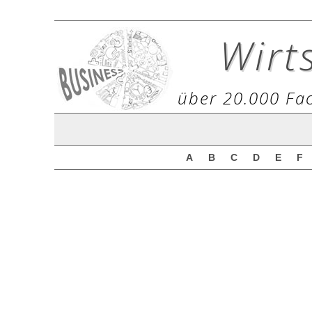
Wirt
über 20.000 Fac
A
B
C
D
E
F