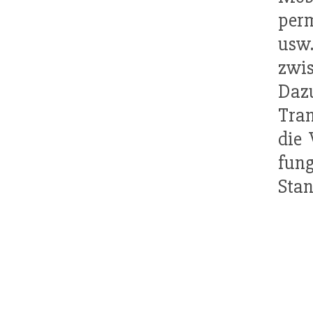
perm
usw
zwis
Daz
Tran
die
fu
Stan