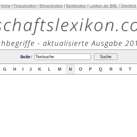
Home
|
Finanzlexikon
|
Börsenlexikon
|
Banklexikon
|
Lexikon der BWL
|
Überblick
schaftslexikon.c
hbegriffe - aktualisierte Ausgabe 20
Suche :
G
H
I
J
K
L
M
N
O
P
Q
R
S
T