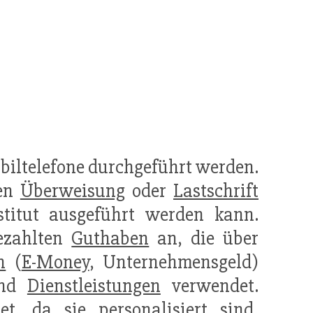
biltelefone durchgeführt werden.
den
Überweisung
oder
Lastschrift
stitut ausgeführt werden kann.
bezahlten
Guthaben
an, die über
n
(
E-Money
, Unternehmensgeld)
und
Dienstleistungen
verwendet.
t, da sie personalisiert sind,