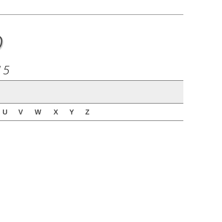
o
15
U
V
W
X
Y
Z