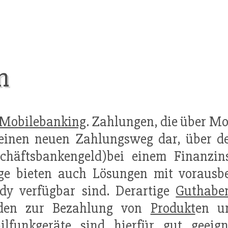
n
Mobilebanking
. Zahlungen, die über Mo
m einen neuen Zahlungsweg dar, über 
schäftsbankengeld)bei einem Finanzin
ige bieten auch Lösungen mit voraus
dy verfügbar sind. Derartige
Guthabe
den zur Bezahlung von
Produkt
en 
lfunkgeräte sind hierfür gut geeigne