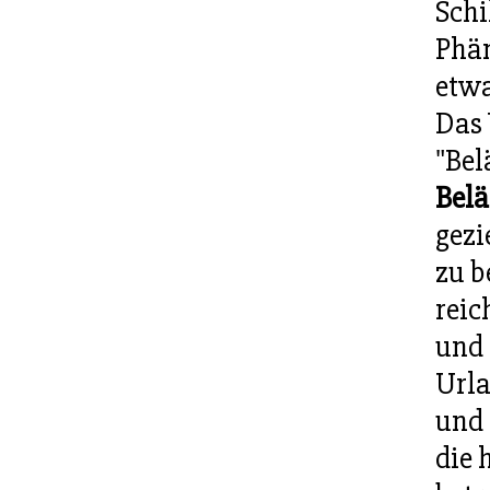
Schi
Phän
etwa
Das 
"Bel
Belä
gezi
zu b
reic
und 
Urla
und
die 