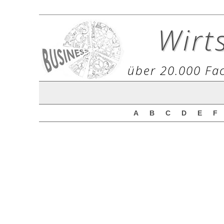
Wirt
über 20.000 Fac
A
B
C
D
E
F