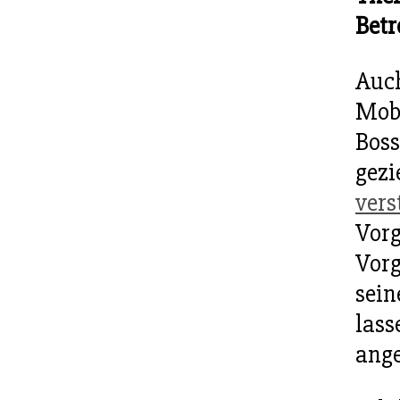
Betr
Auch
Mobb
Boss
gezi
vers
Vorg
Vorg
sein
lass
ange