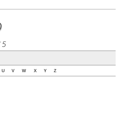
o
15
U
V
W
X
Y
Z