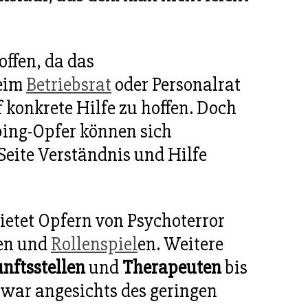
ffen, da das
beim
Betriebsrat
oder Personalrat
f konkrete Hilfe zu hoffen. Doch
bing-Opfer können sich
eite Verständnis und Hilfe
bietet Opfern von Psychoterror
den und
Rollenspiel
en. Weitere
nftsstellen
und
Therapeuten
bis
war angesichts des geringen