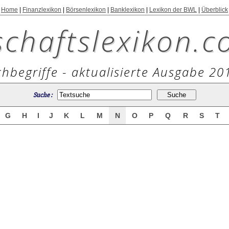
Home
|
Finanzlexikon
|
Börsenlexikon
|
Banklexikon
|
Lexikon der BWL
|
Überblick
schaftslexikon.c
hbegriffe - aktualisierte Ausgabe 20
Suche :
G
H
I
J
K
L
M
N
O
P
Q
R
S
T