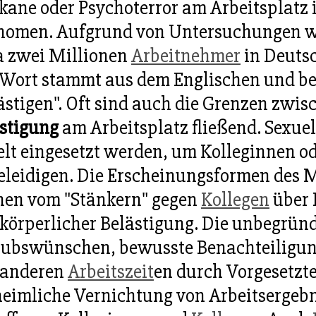
kane oder Psychoterror am Arbeitsplatz i
omen. Aufgrund von Untersuchungen w
 zwei Millionen
Arbeitnehmer
in Deutsc
Wort stammt aus dem Englischen und be
ästigen". Oft sind auch die Grenzen zw
stigung
am Arbeitsplatz fließend. Sexue
elt eingesetzt werden, um Kolleginnen o
eleidigen. Die Erscheinungsformen des Mo
hen vom "Stänkern" gegen
Kollegen
über 
körperlicher Belästigung. Die unbegrün
ubswünschen, bewusste Benachteiligung 
 anderen
Arbeitszeit
en durch Vorgesetzt
heimliche Vernichtung von Arbeitsergebn