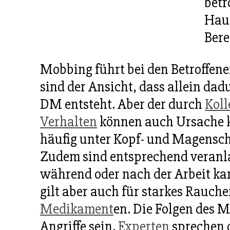
betr
Hau
Bere
Mobbing führt bei den Betroffen
sind der Ansicht, dass allein dad
DM entsteht. Aber der durch
Koll
Verhalten
können auch Ursache k
häufig unter Kopf- und Magens
Zudem sind entsprechend veranla
während oder nach der Arbeit ka
gilt aber auch für starkes Rauch
Medikament
en. Die Folgen des 
Angriffe sein.
Experten
sprechen d