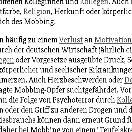
offenen Kolleginnen und
Kollegen
. Auch
tfarbe,
Religion
, Herkunft oder körperli
ich des Mobbing.
en häufig zu einem
Verlust
an
Motivation
urch der deutschen Wirtschaft jährlich e
egen
oder Vorgesetze ausgeübte Druck, 
örperlicher und seelischer Erkrankunge
chmerzen. Auch Herzbeschwerden oder
De
gte Mobbing-Opfer suchtgefährdet. Vor 
nn die Folge von Psychoterror durch
Koll
en oder den Griff zu anderen Drogen und
Missbrauchs können dann erneut Grund f
aher bei Mobbing von einem "Teufelskre