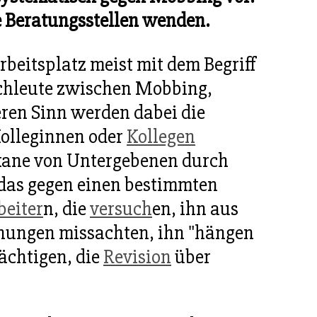
 Beratungsstellen wenden.
beitsplatz meist mit dem Begriff
chleute zwischen Mobbing,
eren Sinn werden dabei die
Kolleginnen oder
Kollegen
ikane von Untergebenen durch
t das gegen einen bestimmten
beiter
n, die
versuch
en, ihn aus
dnungen missachten, ihn "hängen
ächtigen, die
Revision
über