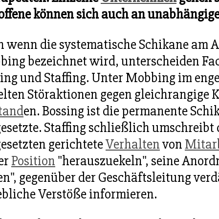
offene können sich auch an unabhängige
 wenn die systematische Schikane am Ar
ing bezeichnet wird, unterscheiden Fa
ing und Staffing. Unter Mobbing im eng
elten Störaktionen gegen gleichrangige 
tand
en. Bossing ist die permanente Sch
esetzte. Staffing schließlich umschreib
esetzten gerichtete
Verhalten
von
Mitar
er
Position
"herauszuekeln", seine Anor
en", gegenüber der Geschäftsleitung verd
bliche Verstöße informieren.