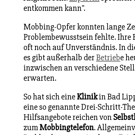
entkommen kann".
Mobbing-Opfer konnten lange Zei
Problembewusstsein fehlte. Ihre
oft noch auf Unverständnis. In di
es gibt außerhalb der
Betrieb
e he
inzwischen an verschiedene Stel
erwarten.
So hat sich eine
Klinik
in Bad Lipp
eine so genannte Drei-Schritt-T
Hilfsangebote reichen von
Selbst
zum
Mobbingtelefon
. Allgemein