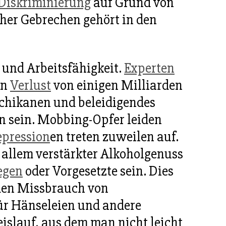
Diskriminierung
auf Grund von
cher Gebrechen gehört in den
und Arbeitsfähigkeit.
Experten
in
Verlust
von einigen Milliarden
Schikanen und beleidigendes
n sein. Mobbing-Opfer leiden
pression
en treten zuweilen auf.
allem verstärkter Alkoholgenuss
egen
oder Vorgesetzte sein. Dies
 den Missbrauch von
ür Hänseleien und andere
islauf, aus dem man nicht leicht