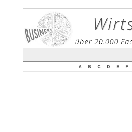
Wirt
über 20.000 Fac
A
B
C
D
E
F