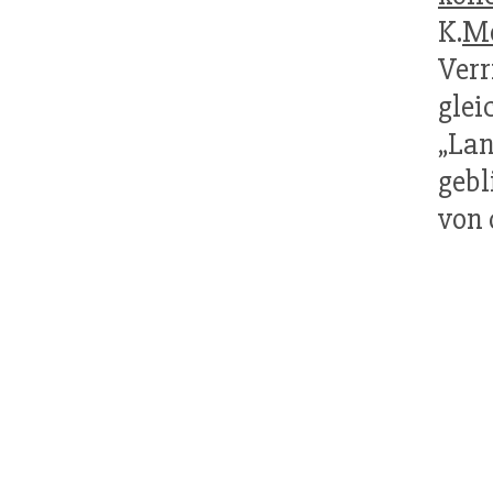
K.
Mo
Ver
glei
„Lan
gebl
von 