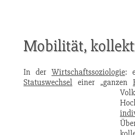
Mobilität, kollekt
In der
Wirtschaftssoziologie
: 
Statuswechsel
einer „ganzen
Vol
Hoc
indi
Über
koll