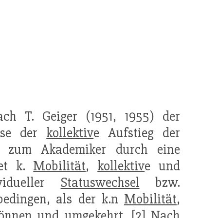
nach T. Geiger (1951, 1955) der
eise der
kollektiv
e Aufstieg der
en zum Akademiker durch eine
det k.
Mobilität
,
kollektiv
e und
ividueller
Statuswechsel
bzw.
bedingen, als der k.n
Mobilität
,
önnen und umgekehrt. [2] Nach