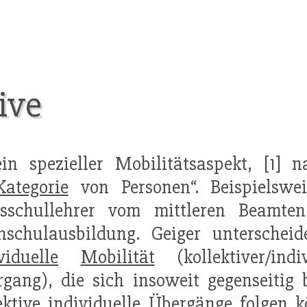
ive
ein spezieller Mobilitätsaspekt, [1] 
Kategorie
von Personen“. Beispielsw
ksschullehrer vom mittleren Beamt
hschulausbildung. Geiger unterschei
viduelle
Mobilität
(kollektiver/ind
gang), die sich insoweit gegenseitig 
ektiv
e
individuelle
Übergänge folgen k