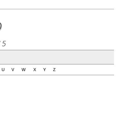
o
15
U
V
W
X
Y
Z