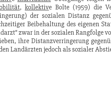
bilität
,
kollektiv
e Bolte (1959) die V
ringerung) der sozialen Distanz gege
chzeitiger Beibehaltung des eigenen Stat
darzt“ zwar in der sozialen Rangfolge v
ieben, ihre Distanzverringerung gegen
den Landärzten jedoch als sozialer Absti