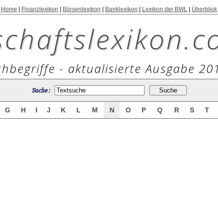
Home
|
Finanzlexikon
|
Börsenlexikon
|
Banklexikon
|
Lexikon der BWL
|
Überblick
schaftslexikon.c
hbegriffe - aktualisierte Ausgabe 20
Suche :
G
H
I
J
K
L
M
N
O
P
Q
R
S
T