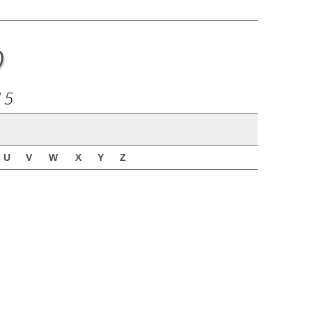
o
15
U
V
W
X
Y
Z