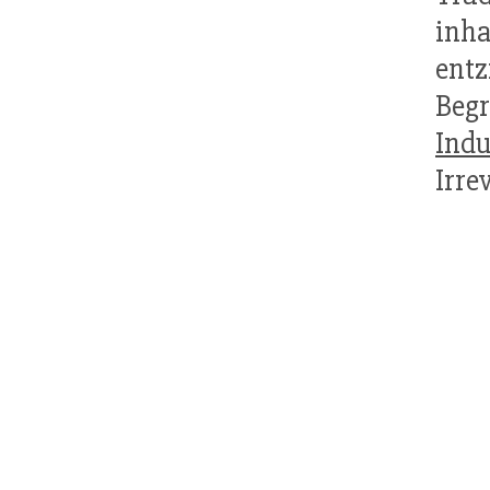
inha
entz
Beg
Indu
Irre