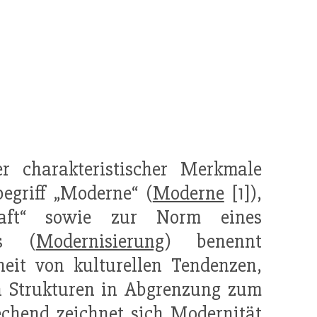
 charakteristischer Merkmale
egriff „Moderne“ (
Moderne
[1]),
chaft“ sowie zur Norm eines
es (
Modernisierung
) benennt
eit von kulturellen Tendenzen,
n Strukturen in Abgrenzung zum
chend zeichnet sich Modernität