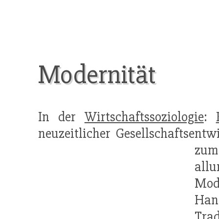
Modernität
In der
Wirtschaftssoziologie
:
neuzeitlicher Gesellschaftsent
zum
all
Mode
Han
Tra