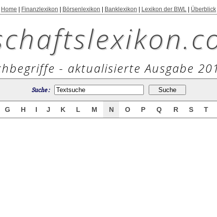
Home
|
Finanzlexikon
|
Börsenlexikon
|
Banklexikon
|
Lexikon der BWL
|
Überblick
schaftslexikon.c
hbegriffe - aktualisierte Ausgabe 20
Suche :
G
H
I
J
K
L
M
N
O
P
Q
R
S
T