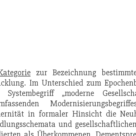
Kategorie
zur Bezeichnung bestimmter
wicklung. Im Unterschied zum Epochenb
 Systembegriff „moderne Gesells
umfassenden Modernisierungsbegriff
rnität in formaler Hinsicht die Neuh
dlungsschemata und gesellschaftliche
dierten als Überkommenen. Dementspre