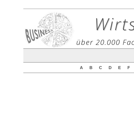
Wirt
über 20.000 Fac
A
B
C
D
E
F