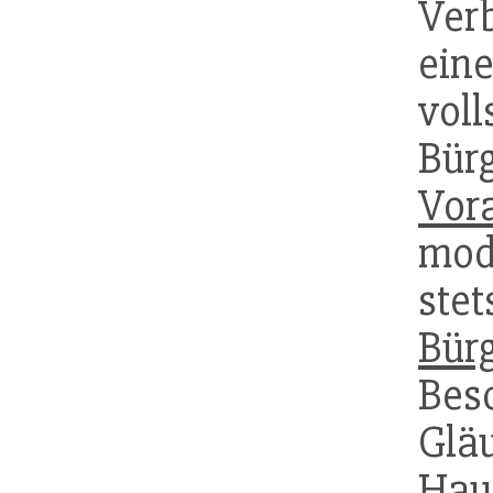
Ver
ei
voll
Bür
Vor
mod
s
Bür
Bes
Gläu
Hau