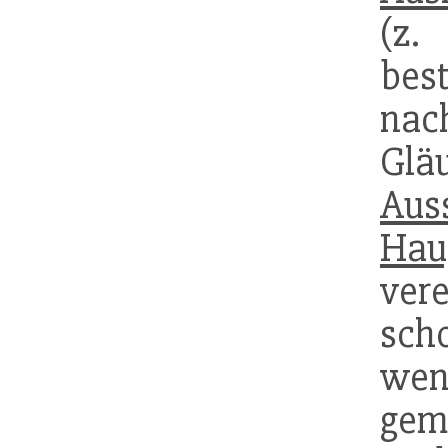
(z.
bes
na
Glä
Aus
Hau
ver
scho
w
gem