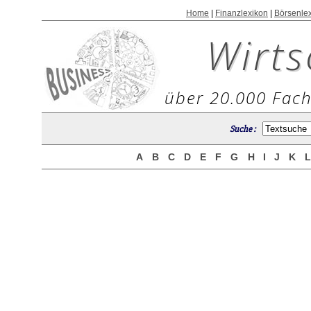
Home
|
Finanzlexikon
|
Börsenle
Wirts
über 20.000 Fach
Suche :
A
B
C
D
E
F
G
H
I
J
K