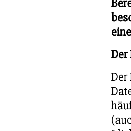
Bere
bes
ein
Der
Der 
Dat
häu
(au