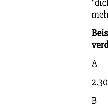
"dic
meh
Beis
ver
A
2.3
B