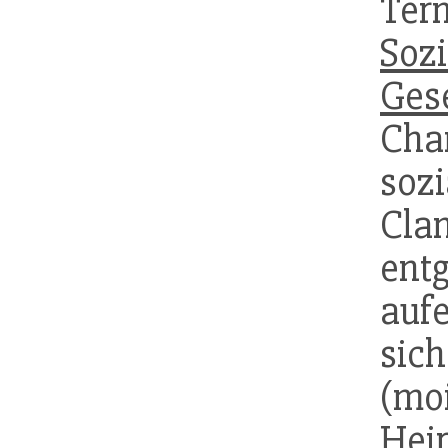
Ter
Sozi
Gese
Char
soz
Cl
ent
auf
si
(m
Hei