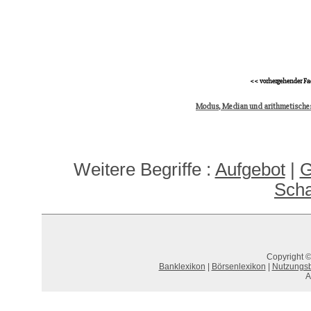
<< vorhergehender Fa
Modus, Median und arithmetisches
Weitere Begriffe :
Aufgebot
|
G
Scha
Copyright ©
Banklexikon
|
Börsenlexikon
|
Nutzungs
A