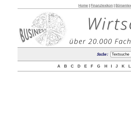
Home
|
Finanzlexikon
|
Börsenle
Wirts
über 20.000 Fach
Suche :
A
B
C
D
E
F
G
H
I
J
K