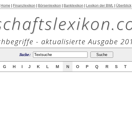
Home
|
Finanzlexikon
|
Börsenlexikon
|
Banklexikon
|
Lexikon der BWL
|
Überblick
schaftslexikon.c
hbegriffe - aktualisierte Ausgabe 20
Suche :
G
H
I
J
K
L
M
N
O
P
Q
R
S
T