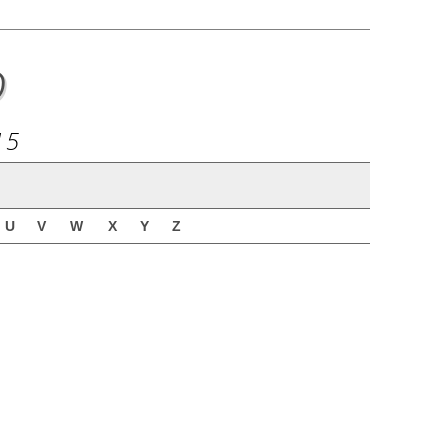
o
15
U
V
W
X
Y
Z