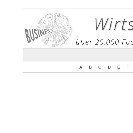
Wirt
über 20.000 Fac
A
B
C
D
E
F