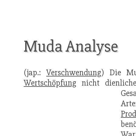
Muda Analyse
(jap.:
Verschwendung
) Die 
Wertschöpfung
nicht dienliche
Gesa
Art
Prod
benö
Wart