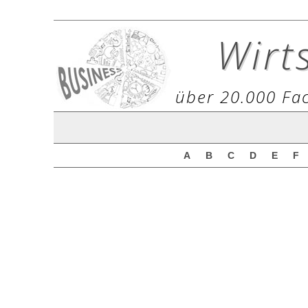
Wirt
über 20.000 Fac
A
B
C
D
E
F