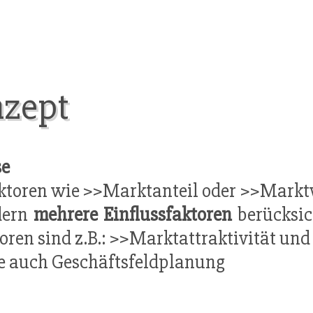
nzept
se
Faktoren wie >>Marktanteil oder >>Mar
dern
mehrere Einflussfaktoren
berücksic
oren sind z.B.: >>Marktattraktivität un
e auch Geschäftsfeldplanung