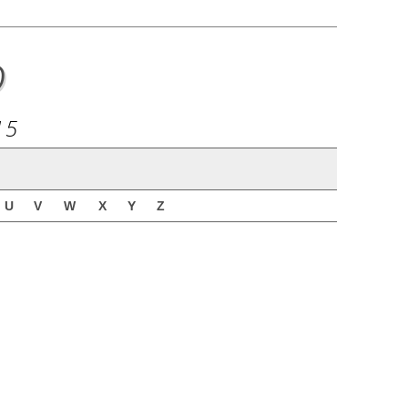
o
15
U
V
W
X
Y
Z