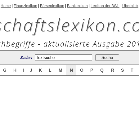
Home
|
Finanzlexikon
|
Börsenlexikon
|
Banklexikon
|
Lexikon der BWL
|
Überblick
schaftslexikon.c
hbegriffe - aktualisierte Ausgabe 20
Suche :
G
H
I
J
K
L
M
N
O
P
Q
R
S
T