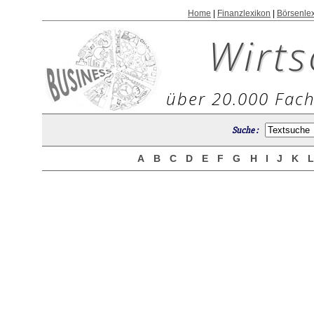
Home
|
Finanzlexikon
|
Börsenle
Wirts
über 20.000 Fach
Suche :
A
B
C
D
E
F
G
H
I
J
K