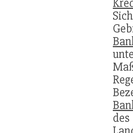
Kre
Sic
Geb
Ban
unt
Maß
Reg
Bez
Ban
de
Lan