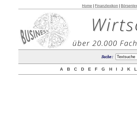
Home
|
Finanzlexikon
|
Börsenle
Wirts
über 20.000 Fach
Suche :
A
B
C
D
E
F
G
H
I
J
K