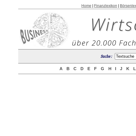
Home
|
Finanzlexikon
|
Börsenle
Wirts
über 20.000 Fach
Suche :
A
B
C
D
E
F
G
H
I
J
K