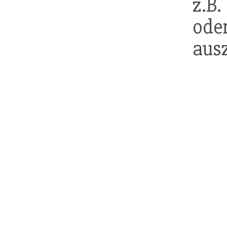
z.B
od
aus