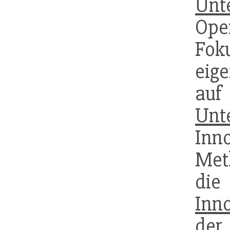
Unt
Op
Fok
eig
au
Unt
Inn
Met
die
Inn
de