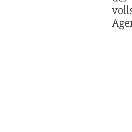
voll
Age