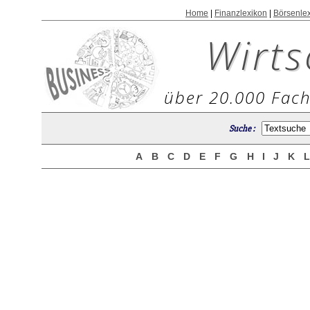
Home
|
Finanzlexikon
|
Börsenle
Wirts
über 20.000 Fach
Suche :
A
B
C
D
E
F
G
H
I
J
K