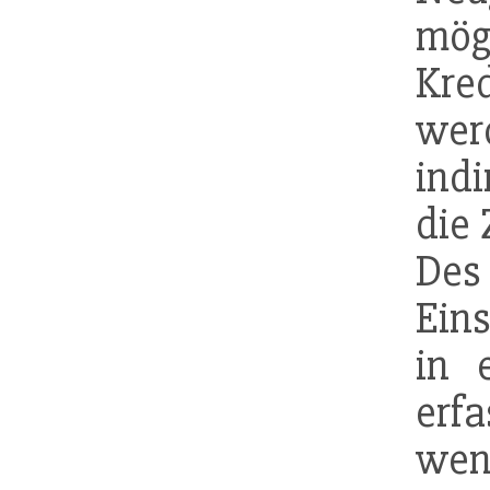
mög
Kre
wer
indi
die 
De
Eins
in 
erfa
wen