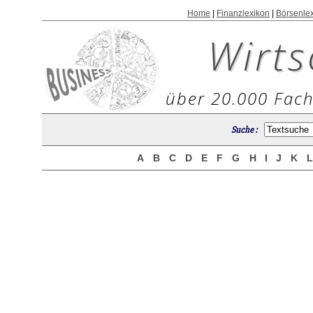
Home
|
Finanzlexikon
|
Börsenle
Wirts
über 20.000 Fach
Suche :
A
B
C
D
E
F
G
H
I
J
K