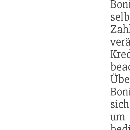
Boni
selb
Zah
ver
Kre
be
Übe
Boni
sic
um
bed