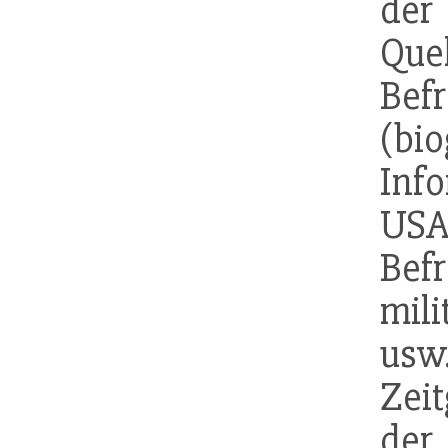
der
Quel
Bef
(b
Inf
USA
Bef
mil
us
Zei
der