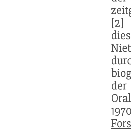
zei
[2]
die
Nie
dur
bio
de
Ora
19
For