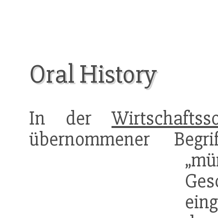
Oral History
In der
Wirtschaftsso
übernommener Begr
„mü
Ges
ein