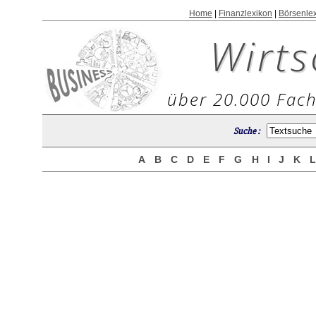
Home
|
Finanzlexikon
|
Börsenle
Wirts
über 20.000 Fach
Suche :
A
B
C
D
E
F
G
H
I
J
K