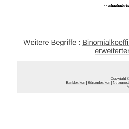
<< vorhergehender Fa
Weitere Begriffe :
Binomialkoeffi
erweiterte
Copyright ©
Banklexikon
|
Börsenlexikon
|
Nutzungs
A