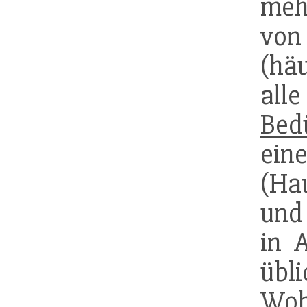
meh
von
(häu
al
Bed
ei
(Ha
und
in 
übl
Woh