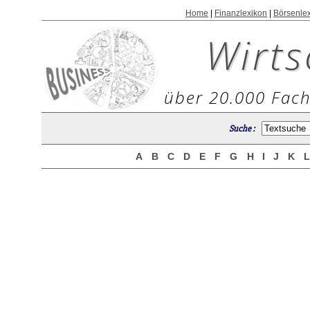
Home
|
Finanzlexikon
|
Börsenle
Wirts
über 20.000 Fach
Suche :
A
B
C
D
E
F
G
H
I
J
K