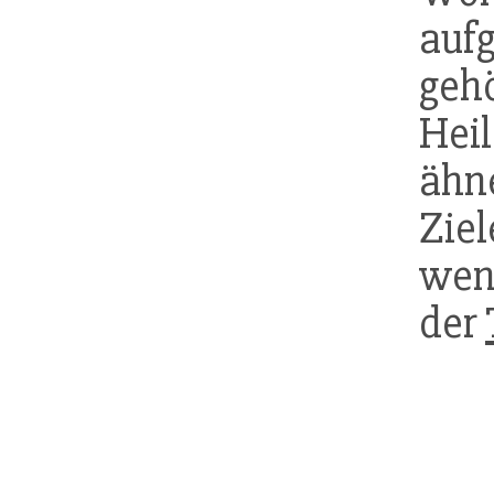
auf
geh
Hei
ähn
Ziel
wen
der