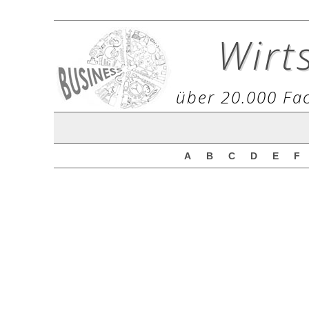
Wirt
über 20.000 Fac
A
B
C
D
E
F