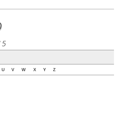
o
15
U
V
W
X
Y
Z