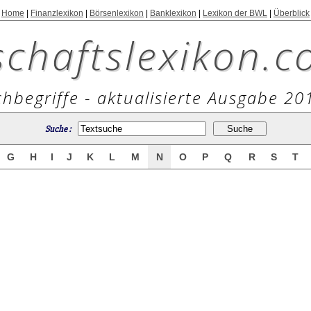
Home
|
Finanzlexikon
|
Börsenlexikon
|
Banklexikon
|
Lexikon der BWL
|
Überblick
schaftslexikon.c
hbegriffe - aktualisierte Ausgabe 20
Suche :
G
H
I
J
K
L
M
N
O
P
Q
R
S
T