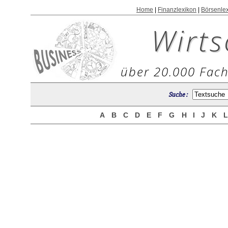
Home
|
Finanzlexikon
|
Börsenle
Wirts
über 20.000 Fach
Suche :
A
B
C
D
E
F
G
H
I
J
K