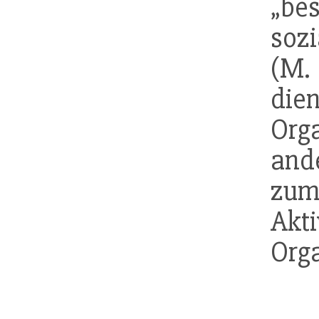
„be
soz
(M. 
die
Org
ande
zu
A
Orga