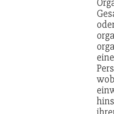
Or
Ges
ode
org
org
ei
Per
wob
ein
hin
ihr