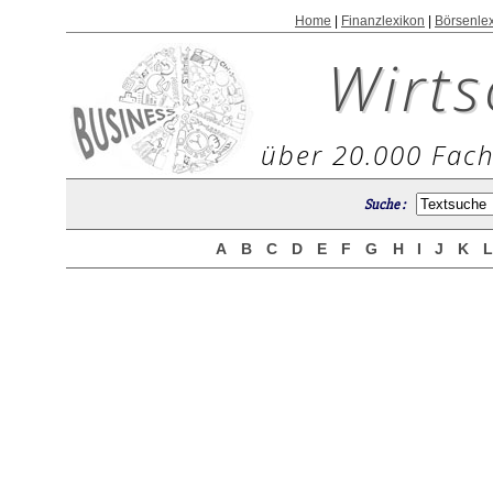
Home
|
Finanzlexikon
|
Börsenle
Wirts
über 20.000 Fach
Suche :
A
B
C
D
E
F
G
H
I
J
K