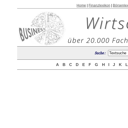
Home
|
Finanzlexikon
|
Börsenle
Wirts
über 20.000 Fach
Suche :
A
B
C
D
E
F
G
H
I
J
K