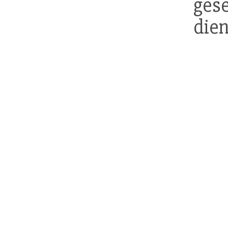
ges
dien