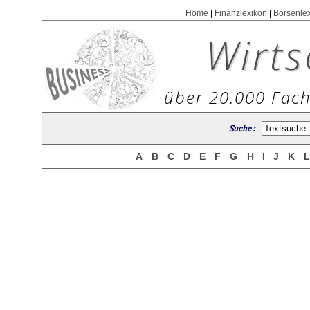
Home
|
Finanzlexikon
|
Börsenle
Wirts
über 20.000 Fach
Suche :
A
B
C
D
E
F
G
H
I
J
K