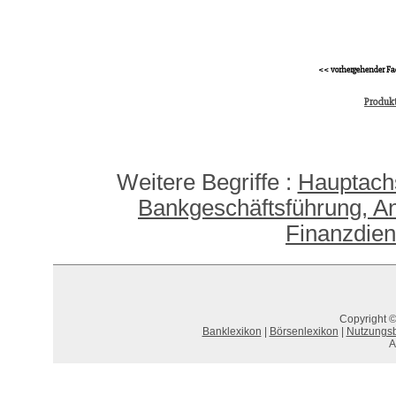
<< vorhergehender Fa
Produk
Weitere Begriffe :
Hauptach
Bankgeschäftsführung, An
Finanzdien
Copyright ©
Banklexikon
|
Börsenlexikon
|
Nutzungs
A