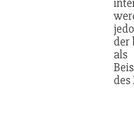
int
wer
jed
der 
als
Bei
des