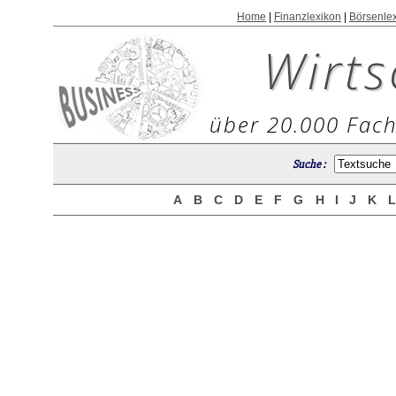
Home
|
Finanzlexikon
|
Börsenle
Wirts
über 20.000 Fach
Suche :
A
B
C
D
E
F
G
H
I
J
K