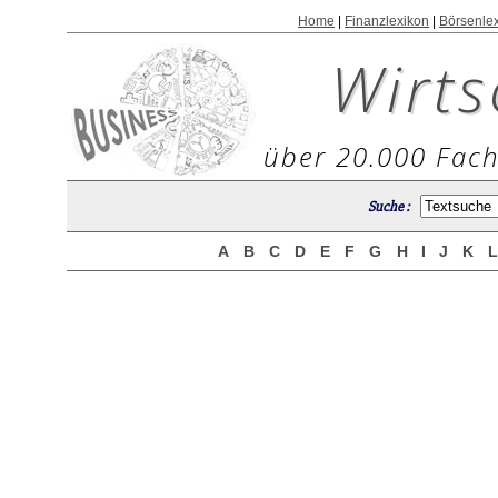
Home
|
Finanzlexikon
|
Börsenle
Wirts
über 20.000 Fach
Suche :
A
B
C
D
E
F
G
H
I
J
K