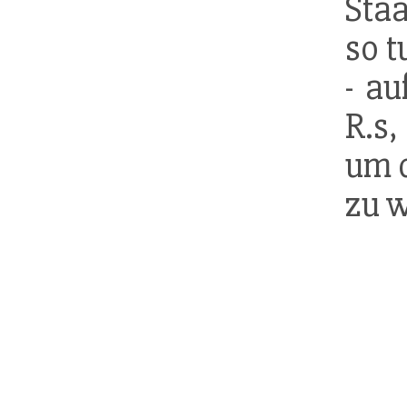
Staa
so t
- au
R.s,
um 
zu 