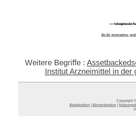
<< vorhergehender Fa
Recht, repressives - rest
Weitere Begriffe :
Assetbackedse
Institut Arzneimittel in d
Copyright ©
Banklexikon
|
Börsenlexikon
|
Nutzungs
A