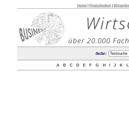
Home
|
Finanzlexikon
|
Börsenle
Wirts
über 20.000 Fach
Suche :
A
B
C
D
E
F
G
H
I
J
K