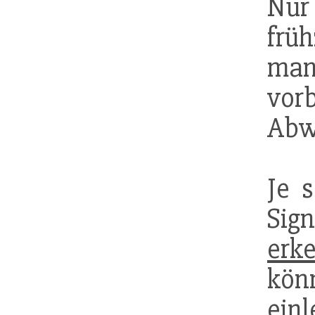
Nur
frü
m
vorb
Abw
Je 
Sign
erk
kö
einl