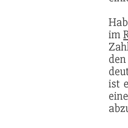
Hab
im
Zah
den
deu
ist 
ei
abz