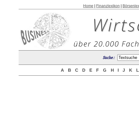
Home
|
Finanzlexikon
|
Börsenle
Wirts
über 20.000 Fach
Suche :
A
B
C
D
E
F
G
H
I
J
K