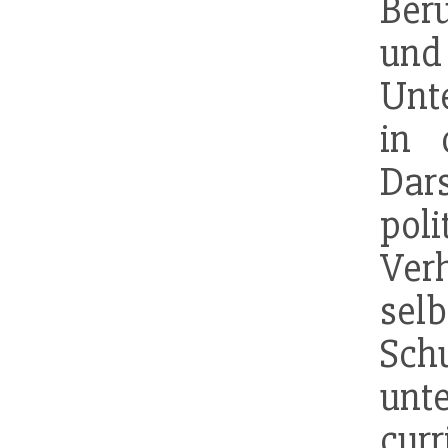
Berü
und
Unt
in 
Dar
pol
Verh
sel
Sc
unt
cur