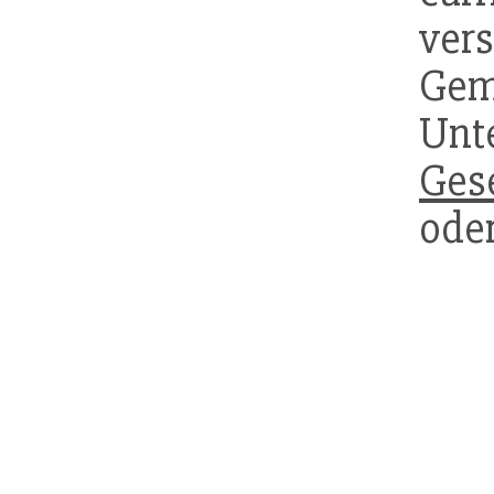
ver
Gem
Unt
Gese
oder