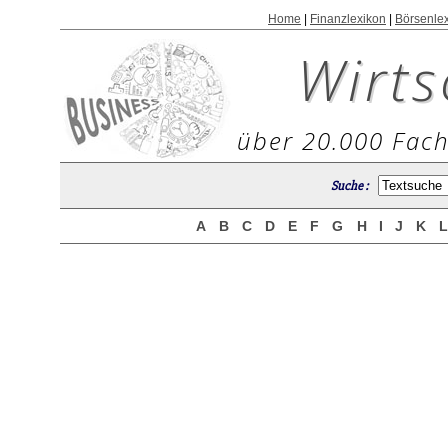
Home
|
Finanzlexikon
|
Börsenle
Wirts
über 20.000 Fach
Suche :
A
B
C
D
E
F
G
H
I
J
K