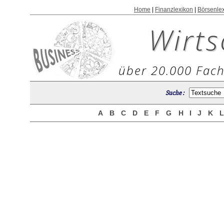
Home
|
Finanzlexikon
|
Börsenle
Wirts
über 20.000 Fach
Suche :
A
B
C
D
E
F
G
H
I
J
K