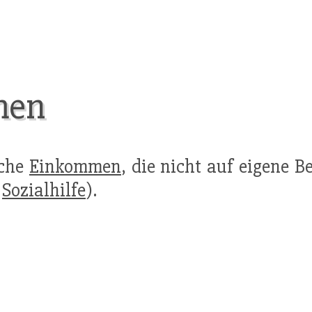
men
lche
Einkommen
, die nicht auf eigene 
.
Sozialhilfe
).