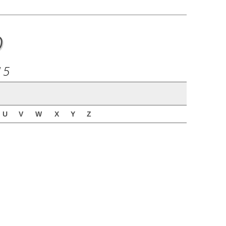
o
15
U
V
W
X
Y
Z