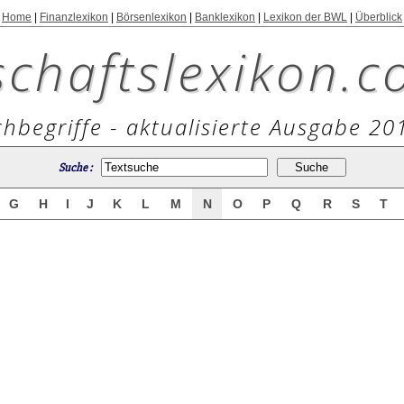
Home
|
Finanzlexikon
|
Börsenlexikon
|
Banklexikon
|
Lexikon der BWL
|
Überblick
schaftslexikon.c
hbegriffe - aktualisierte Ausgabe 20
Suche :
G
H
I
J
K
L
M
N
O
P
Q
R
S
T