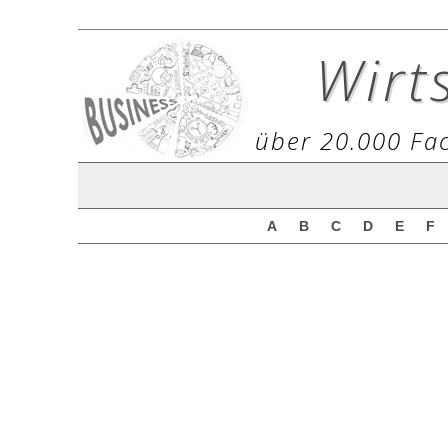
Wirt
über 20.000 Fac
A
B
C
D
E
F