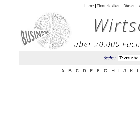
Home
|
Finanzlexikon
|
Börsenle
Wirts
über 20.000 Fach
Suche :
A
B
C
D
E
F
G
H
I
J
K