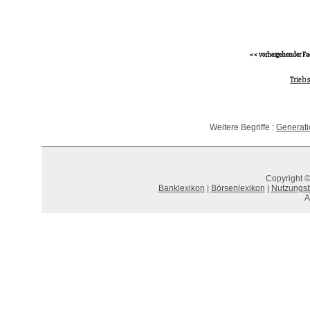
<< vorhergehender Fa
Trieb
Weitere Begriffe :
Generati
Copyright ©
Banklexikon
|
Börsenlexikon
|
Nutzungs
A