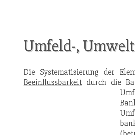
Umfeld-, Umweltf
Die Systematisierung der Ele
Beeinflussbarkeit
durch die Ban
Umfe
Ban
Umf
ban
(be