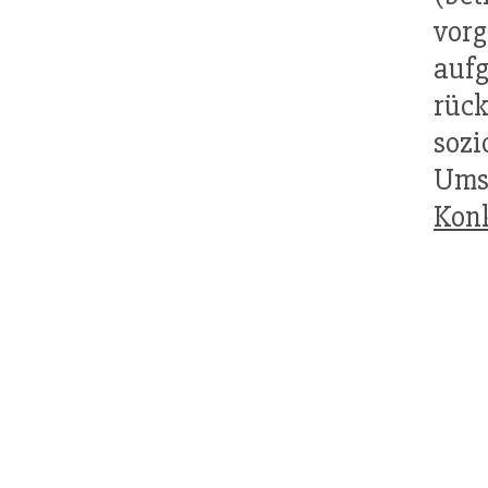
vor
auf
rüc
sozi
Umsy
Kon