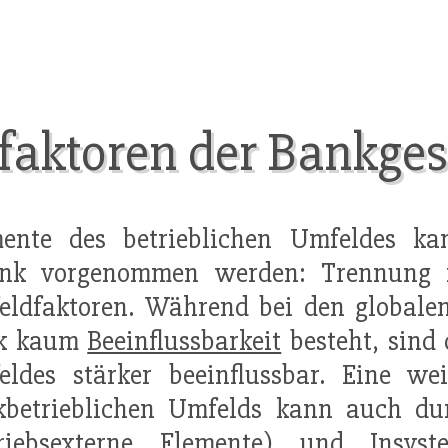
aktoren der Bankgesc
mente des betrieblichen Umfeldes k
k vorgenommen werden: Trennung in
ldfaktoren. Während bei den globalen
k kaum
Beeinflussbarkeit
besteht, sind 
eldes stärker beeinflussbar. Eine w
kbetrieblichen Umfelds kann auch d
triebsexterne Elemente) und Insyst