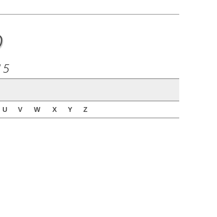
o
15
U
V
W
X
Y
Z