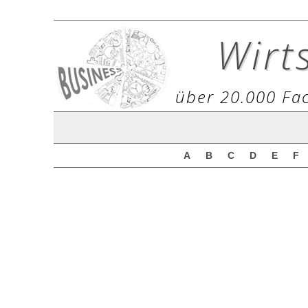
Wirt
über 20.000 Fac
A
B
C
D
E
F