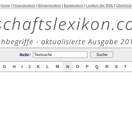
Home
|
Finanzlexikon
|
Börsenlexikon
|
Banklexikon
|
Lexikon der BWL
|
Überblick
schaftslexikon.c
hbegriffe - aktualisierte Ausgabe 20
Suche :
G
H
I
J
K
L
M
N
O
P
Q
R
S
T