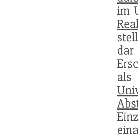
im U
Rea
ste
dar
Ers
a
Uni
Abs
Ein
ein