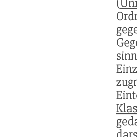
(
Uni
Ord
ge
Geg
si
Einz
zug
Ei
Klas
ge
dars