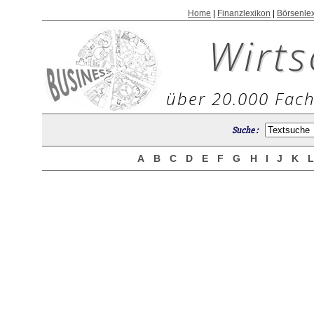
Home
|
Finanzlexikon
|
Börsenle
Wirts
über 20.000 Fach
Suche :
A
B
C
D
E
F
G
H
I
J
K