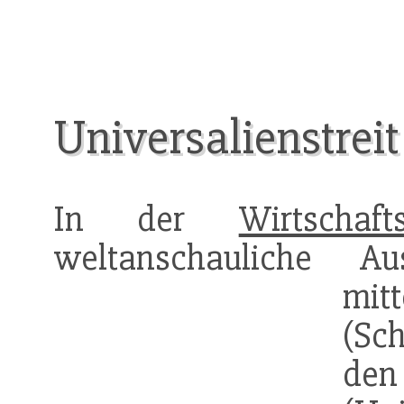
Universalienstreit
In der
Wirtschaft
weltanschauliche A
mit
(Sc
de