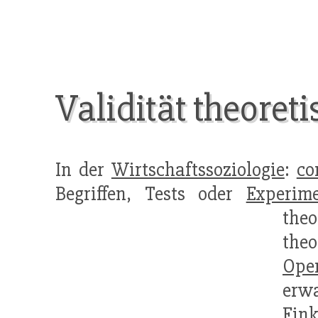
Validität theoret
In der
Wirtschaftssoziologie
:
co
Begriffen, Tests oder
Experim
the
the
Oper
erw
Eink