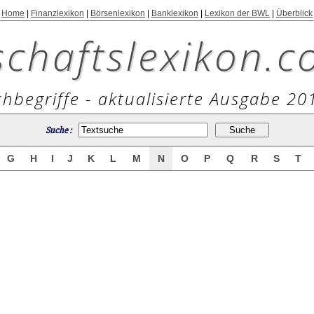
Home
|
Finanzlexikon
|
Börsenlexikon
|
Banklexikon
|
Lexikon der BWL
|
Überblick
schaftslexikon.c
hbegriffe - aktualisierte Ausgabe 20
Suche :
G
H
I
J
K
L
M
N
O
P
Q
R
S
T