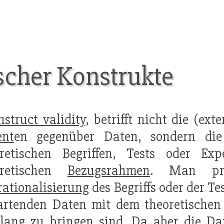
ischer Konstrukte
nstruct validity
, betrifft nicht die (ext
ent
en gegenüber Daten, sondern d
oretischen Begriffen, Tests oder E
oretischen
Bezugsrahmen
. Man prü
ationalisierung
des Begriffs oder der T
artenden Daten mit dem theoretische
lang zu bringen sind. Da aber die Dat