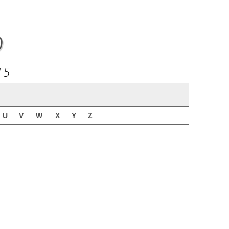
o
15
U
V
W
X
Y
Z