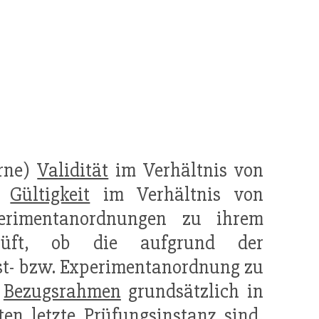
erne)
Validität
im Verhältnis von
ie
Gültigkeit
im Verhältnis von
xperimentanordnungen zu ihrem
ft, ob die aufgrund der
est- bzw. Experimentanordnung zu
n
Bezugsrahmen
grundsätzlich in
en letzte Prüfungsinstanz sind,