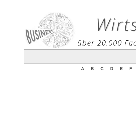
Wirt
über 20.000 Fac
A
B
C
D
E
F