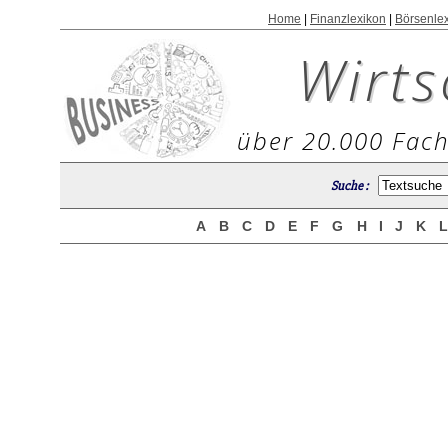
Home
|
Finanzlexikon
|
Börsenle
Wirts
über 20.000 Fach
Suche :
A
B
C
D
E
F
G
H
I
J
K