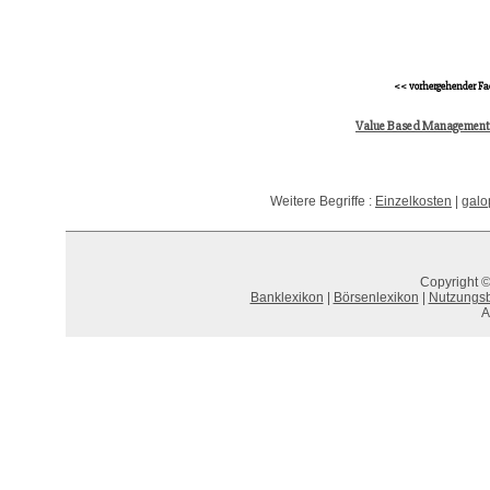
<< vorhergehender Fa
Value Based Managemen
Weitere Begriffe :
Einzelkosten
|
galo
Copyright ©
Banklexikon
|
Börsenlexikon
|
Nutzungs
A