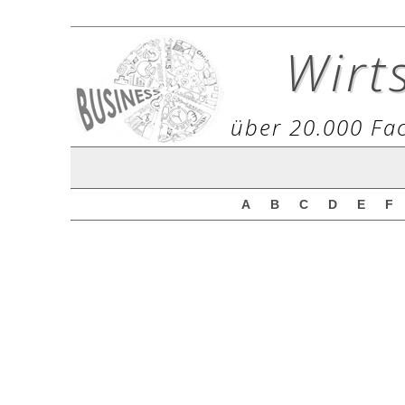
Wirt
über 20.000 Fac
A
B
C
D
E
F