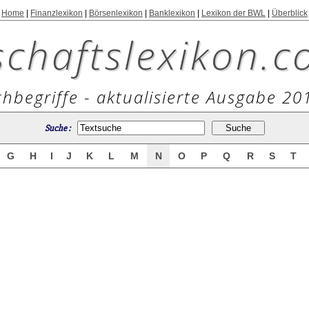
Home
|
Finanzlexikon
|
Börsenlexikon
|
Banklexikon
|
Lexikon der BWL
|
Überblick
schaftslexikon.c
hbegriffe - aktualisierte Ausgabe 20
Suche :
G
H
I
J
K
L
M
N
O
P
Q
R
S
T