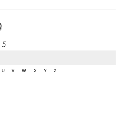
o
15
U
V
W
X
Y
Z