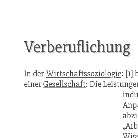
Verberuflichung
In der
Wirtschaftssoziologie
: [1
einer
Gesellschaft
: Die Leistunge
ind
Anpa
abzi
„Arb
Wiss