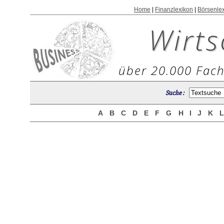
Home
|
Finanzlexikon
|
Börsenle
Wirts
über 20.000 Fach
Suche :
A
B
C
D
E
F
G
H
I
J
K