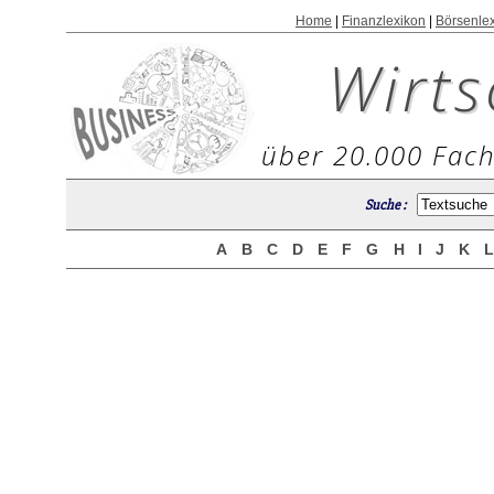
Home
|
Finanzlexikon
|
Börsenle
Wirts
über 20.000 Fach
Suche :
A
B
C
D
E
F
G
H
I
J
K