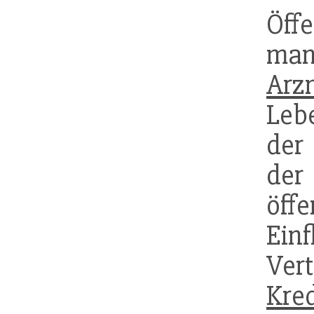
Öffe
man
Arzn
Leb
der
der
öffe
Ei
Ver
Kre